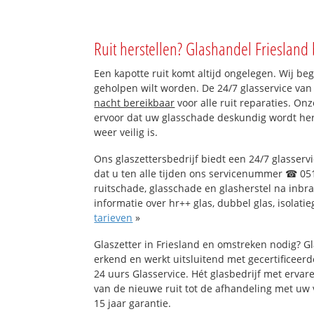
Ruit herstellen? Glashandel Friesland 
Een kapotte ruit komt altijd ongelegen. Wij beg
geholpen wilt worden. De 24/7 glasservice van
nacht bereikbaar
voor alle ruit reparaties. On
ervoor dat uw glasschade deskundig wordt hers
weer veilig is.
Ons glaszettersbedrijf biedt een 24/7 glasservi
dat u ten alle tijden ons servicenummer ☎ 051
ruitschade, glasschade en glasherstel na inbr
informatie over hr++ glas, dubbel glas, isolati
tarieven
»
Glaszetter in Friesland en omstreken nodig? G
erkend en werkt uitsluitend met gecertificeerd
24 uurs Glasservice. Hét glasbedrijf met erva
van de nieuwe ruit tot de afhandeling met uw 
15 jaar garantie.