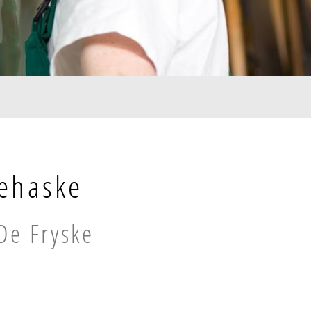
jehaske
De Fryske