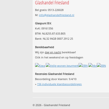
Glashandel Friesland
Bel gratis: 0513-226028
M:
info@glashandelfriesland.nl
Glaspunt B.V.
KvK: 09161356
BTW: NL8255.87.633.B05
Bank: NL32 INGB 0007 2912 25
Bereikbaarheid
Wij zijn
dag en nacht
bereikbaar!
Oók in het weekend en op feestdagen
Recensies Glashandel Friesland
Beoordeling door klanten:
9.4
/
10
»
156
individuele klantbeoordelingen
© 2026 - Glashandel Friesland