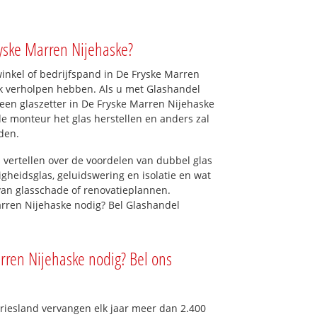
yske Marren Nijehaske?
nkel of bedrijfspand in De Fryske Marren
jk verholpen hebben. Als u met Glashandel
t een glaszetter in De Fryske Marren Nijehaske
 de monteur het glas herstellen en anders zal
den.
 vertellen over de voordelen van dubbel glas
ligheidsglas, geluidswering en isolatie en wat
van glasschade of renovatieplannen.
arren Nijehaske nodig? Bel Glashandel
arren Nijehaske nodig? Bel ons
Friesland vervangen elk jaar meer dan 2.400