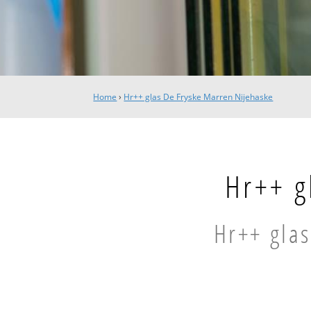
Home
›
Hr++ glas De Fryske Marren Nijehaske
Hr++ g
Hr++ glas