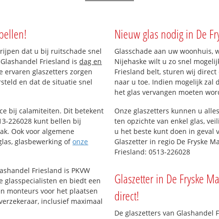
bellen!
Nieuw glas nodig in De Fr
rijpen dat u bij ruitschade snel
Glasschade aan uw woonhuis, wi
 Glashandel Friesland is
dag en
Nijehaske wilt u zo snel mogeli
ze ervaren glaszetters zorgen
Friesland belt, sturen wij direc
teld en dat de situatie snel
naar u toe. Indien mogelijk zal
het glas vervangen moeten wor
ce bij calamiteiten. Dit betekent
Onze glaszetters kunnen u alles
3-226028 kunt bellen bij
ten opzichte van enkel glas, vei
aak. Ook voor algemene
u het beste kunt doen in geval 
eglas, glasbewerking of
onze
Glaszetter in regio De Fryske M
Friesland: 0513-226028
lashandel Friesland is PKVW
Glaszetter in De Fryske M
e glasspecialisten en biedt een
ren monteurs voor het plaatsen
direct!
verzekeraar, inclusief maximaal
De glaszetters van Glashandel 