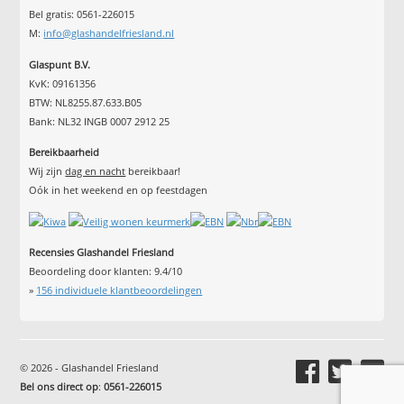
Bel gratis: 0561-226015
M:
info@glashandelfriesland.nl
Glaspunt B.V.
KvK: 09161356
BTW: NL8255.87.633.B05
Bank: NL32 INGB 0007 2912 25
Bereikbaarheid
Wij zijn
dag en nacht
bereikbaar!
Oók in het weekend en op feestdagen
Recensies Glashandel Friesland
Beoordeling door klanten:
9.4
/
10
»
156
individuele klantbeoordelingen
© 2026 - Glashandel Friesland
Bel ons direct op
:
0561-226015