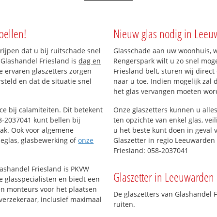
bellen!
Nieuw glas nodig in Lee
rijpen dat u bij ruitschade snel
Glasschade aan uw woonhuis, w
 Glashandel Friesland is
dag en
Rengerspark wilt u zo snel mog
ze ervaren glaszetters zorgen
Friesland belt, sturen wij dire
teld en dat de situatie snel
naar u toe. Indien mogelijk zal
het glas vervangen moeten wor
ce bij calamiteiten. Dit betekent
Onze glaszetters kunnen u alles
-2037041 kunt bellen bij
ten opzichte van enkel glas, vei
aak. Ook voor algemene
u het beste kunt doen in geval 
tieglas, glasbewerking of
onze
Glaszetter in regio Leeuwarden
Friesland: 058-2037041
lashandel Friesland is PKVW
Glaszetter in Leeuwarden 
e glasspecialisten en biedt een
ren monteurs voor het plaatsen
De glaszetters van Glashandel 
verzekeraar, inclusief maximaal
ruiten.