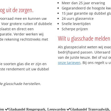
Meer dan 25 jaar ervaring
og uit de zorgen.
Gegarandeerd de hoogste kwa
15 jaar garantie op dubbel gl
 voorraad mee en kunnen uw
24 uurs glasservice
 Voor grotere ruiten of dubbele
Snelle levertijden
laatst en direct een
Scherpe prijzen
paratie. Verder werken wij
Wilt u glasschade melden 
de rekening rechtstreeks met
Als glasspecialist weten wij exa
bedrijfspand passen. Uiteraard 
van de juiste keuze. Bel of vul 
onze tarieven
. Bij ons regelt u
e soorten glas die er zijn en
gste rendement uit uw dubbel
e glasschade herstellen.
den
Glashandel Rengerspark, Leeuwarden
Glashandel Transvaalwijk