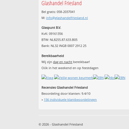
Glashandel Friesland
Bel gratis: 058-2037041
M:
info@glashandelfriesland.nl
Glaspunt B.V.
KvK: 09161356
BTW: NL8255.87.633.B05
Bank: NL32 INGB 0007 2912 25
Bereikbaarheid
Wij zijn
dag en nacht
bereikbaar!
Oók in het weekend en op feestdagen
Recensies Glashandel Friesland
Beoordeling door klanten:
9.4
/
10
»
156
individuele klantbeoordelingen
© 2026 - Glashandel Friesland