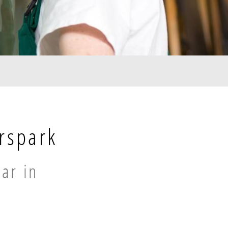
rspark
aar in