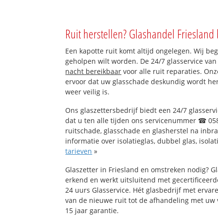
Ruit herstellen? Glashandel Friesland 
Een kapotte ruit komt altijd ongelegen. Wij beg
geholpen wilt worden. De 24/7 glasservice van
nacht bereikbaar
voor alle ruit reparaties. On
ervoor dat uw glasschade deskundig wordt hers
weer veilig is.
Ons glaszettersbedrijf biedt een 24/7 glasservi
dat u ten alle tijden ons servicenummer ☎ 058
ruitschade, glasschade en glasherstel na inbr
informatie over isolatieglas, dubbel glas, isola
tarieven
»
Glaszetter in Friesland en omstreken nodig? G
erkend en werkt uitsluitend met gecertificeerd
24 uurs Glasservice. Hét glasbedrijf met erva
van de nieuwe ruit tot de afhandeling met uw 
15 jaar garantie.