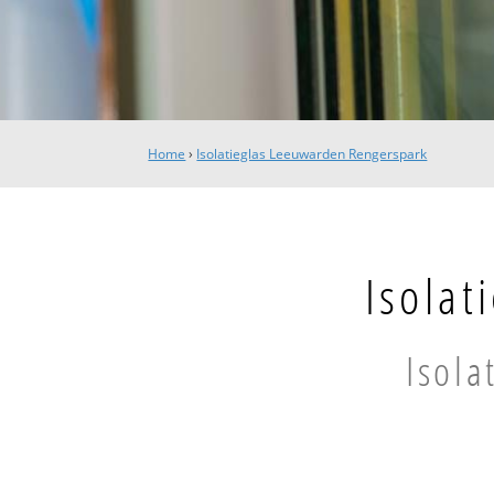
Home
›
Isolatieglas Leeuwarden Rengerspark
Isolat
Isola