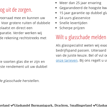
Meer dan 25 jaar ervaring
og uit de zorgen.
Gegarandeerd de hoogste kwa
15 jaar garantie op dubbel gl
 voorraad mee en kunnen uw
24 uurs glasservice
 Voor grotere ruiten of dubbele
Snelle levertijden
laatst en direct een
Scherpe prijzen
paratie. Verder werken wij
Wilt u glasschade melden 
de rekening rechtstreeks met
Als glasspecialist weten wij exa
bedrijfspand passen. Uiteraard 
van de juiste keuze. Bel of vul 
onze tarieven
. Bij ons regelt u
e soorten glas die er zijn en
gste rendement uit uw dubbel
e glasschade herstellen.
gerland
Glashandel Burmaniapark, Drachten, Smallingerland
Glasha