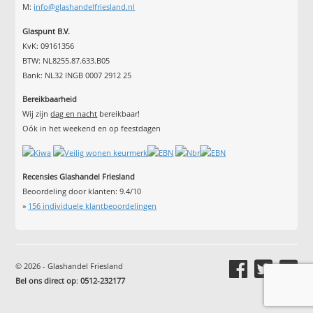
M:
info@glashandelfriesland.nl
Glaspunt B.V.
KvK: 09161356
BTW: NL8255.87.633.B05
Bank: NL32 INGB 0007 2912 25
Bereikbaarheid
Wij zijn
dag en nacht
bereikbaar!
Oók in het weekend en op feestdagen
Recensies Glashandel Friesland
Beoordeling door klanten:
9.4
/
10
»
156
individuele klantbeoordelingen
© 2026 - Glashandel Friesland
Bel ons direct op
:
0512-232177