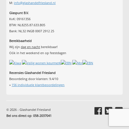
M:
info@glashandelfriesland.nl
Glaspunt B.V.
KvK: 09161356
BTW: NL8255.87.633.B05
Bank: NL32 INGB 0007 2912 25
Bereikbaarheid
Wij zijn
dag en nacht
bereikbaar!
Oók in het weekend en op feestdagen
Recensies Glashandel Friesland
Beoordeling door klanten:
9.4
/
10
»
156
individuele klantbeoordelingen
© 2026 - Glashandel Friesland
Bel ons direct op
:
058-2037041