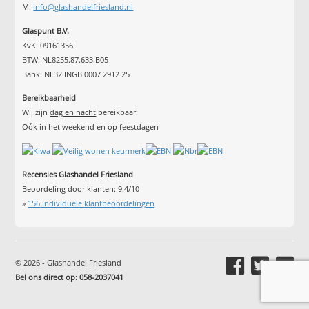
M:
info@glashandelfriesland.nl
Glaspunt B.V.
KvK: 09161356
BTW: NL8255.87.633.B05
Bank: NL32 INGB 0007 2912 25
Bereikbaarheid
Wij zijn
dag en nacht
bereikbaar!
Oók in het weekend en op feestdagen
Recensies Glashandel Friesland
Beoordeling door klanten:
9.4
/
10
»
156
individuele klantbeoordelingen
© 2026 - Glashandel Friesland
Bel ons direct op
:
058-2037041