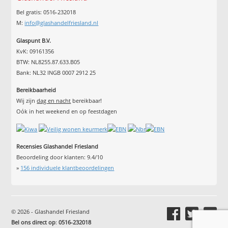
Bel gratis: 0516-232018
M:
info@glashandelfriesland.nl
Glaspunt B.V.
KvK: 09161356
BTW: NL8255.87.633.B05
Bank: NL32 INGB 0007 2912 25
Bereikbaarheid
Wij zijn
dag en nacht
bereikbaar!
Oók in het weekend en op feestdagen
Recensies Glashandel Friesland
Beoordeling door klanten:
9.4
/
10
»
156
individuele klantbeoordelingen
© 2026 - Glashandel Friesland
Bel ons direct op
:
0516-232018