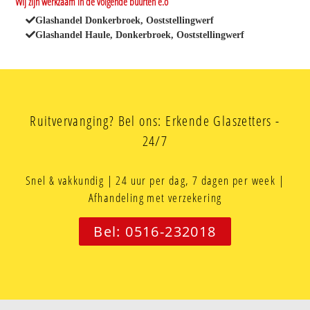
Wij zijn werkzaam in de volgende buurten e.o
Glashandel Donkerbroek, Ooststellingwerf
Glashandel Haule, Donkerbroek, Ooststellingwerf
Ruitvervanging? Bel ons: Erkende Glaszetters -
24/7
Snel & vakkundig | 24 uur per dag, 7 dagen per week |
Afhandeling met verzekering
Bel: 0516-232018