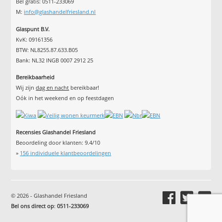
Bel gratis: 0511-233069
M:
info@glashandelfriesland.nl
Glaspunt B.V.
KvK: 09161356
BTW: NL8255.87.633.B05
Bank: NL32 INGB 0007 2912 25
Bereikbaarheid
Wij zijn
dag en nacht
bereikbaar!
Oók in het weekend en op feestdagen
Recensies Glashandel Friesland
Beoordeling door klanten:
9.4
/
10
»
156
individuele klantbeoordelingen
© 2026 - Glashandel Friesland
Bel ons direct op
:
0511-233069