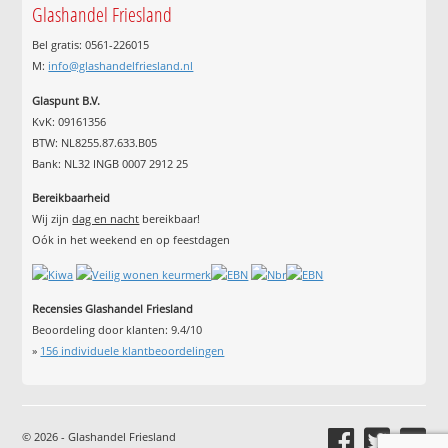
Glashandel Friesland
Bel gratis: 0561-226015
M:
info@glashandelfriesland.nl
Glaspunt B.V.
KvK: 09161356
BTW: NL8255.87.633.B05
Bank: NL32 INGB 0007 2912 25
Bereikbaarheid
Wij zijn
dag en nacht
bereikbaar!
Oók in het weekend en op feestdagen
Recensies Glashandel Friesland
Beoordeling door klanten:
9.4
/
10
»
156
individuele klantbeoordelingen
© 2026 - Glashandel Friesland