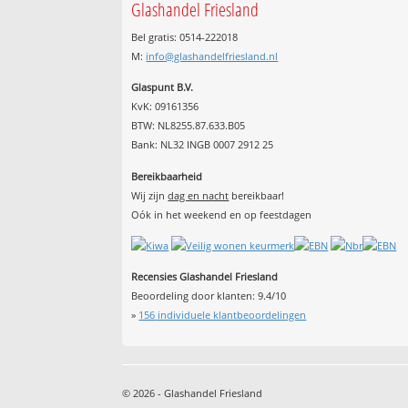
Glashandel Friesland
Bel gratis: 0514-222018
M:
info@glashandelfriesland.nl
Glaspunt B.V.
KvK: 09161356
BTW: NL8255.87.633.B05
Bank: NL32 INGB 0007 2912 25
Bereikbaarheid
Wij zijn
dag en nacht
bereikbaar!
Oók in het weekend en op feestdagen
Recensies Glashandel Friesland
Beoordeling door klanten:
9.4
/
10
»
156
individuele klantbeoordelingen
© 2026 - Glashandel Friesland