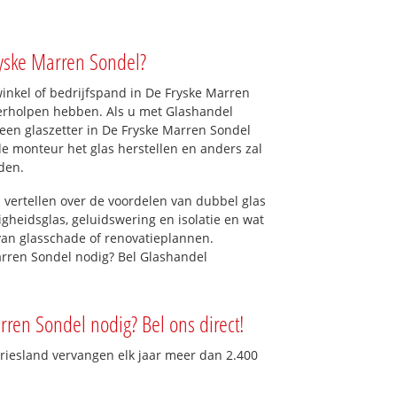
ryske Marren Sondel?
nkel of bedrijfspand in De Fryske Marren
 verholpen hebben. Als u met Glashandel
t een glaszetter in De Fryske Marren Sondel
 de monteur het glas herstellen en anders zal
den.
 vertellen over de voordelen van dubbel glas
ligheidsglas, geluidswering en isolatie en wat
van glasschade of renovatieplannen.
arren Sondel nodig? Bel Glashandel
rren Sondel nodig? Bel ons direct!
Friesland vervangen elk jaar meer dan 2.400