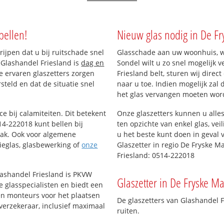
bellen!
Nieuw glas nodig in De F
rijpen dat u bij ruitschade snel
Glasschade aan uw woonhuis, wi
 Glashandel Friesland is
dag en
Sondel wilt u zo snel mogelijk
ze ervaren glaszetters zorgen
Friesland belt, sturen wij direc
teld en dat de situatie snel
naar u toe. Indien mogelijk zal
het glas vervangen moeten wor
ce bij calamiteiten. Dit betekent
Onze glaszetters kunnen u alles
4-222018 kunt bellen bij
ten opzichte van enkel glas, vei
aak. Ook voor algemene
u het beste kunt doen in geval 
tieglas, glasbewerking of
onze
Glaszetter in regio De Fryske M
Friesland: 0514-222018
lashandel Friesland is PKVW
Glaszetter in De Fryske Ma
e glasspecialisten en biedt een
ren monteurs voor het plaatsen
De glaszetters van Glashandel 
verzekeraar, inclusief maximaal
ruiten.