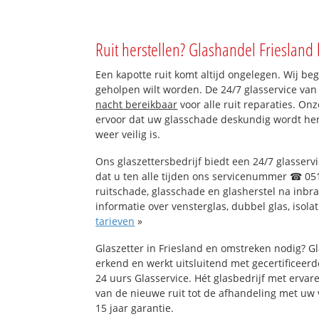
Ruit herstellen? Glashandel Friesland 
Een kapotte ruit komt altijd ongelegen. Wij beg
geholpen wilt worden. De 24/7 glasservice van
nacht bereikbaar
voor alle ruit reparaties. On
ervoor dat uw glasschade deskundig wordt hers
weer veilig is.
Ons glaszettersbedrijf biedt een 24/7 glasservi
dat u ten alle tijden ons servicenummer ☎ 051
ruitschade, glasschade en glasherstel na inbr
informatie over vensterglas, dubbel glas, isola
tarieven
»
Glaszetter in Friesland en omstreken nodig? G
erkend en werkt uitsluitend met gecertificeerd
24 uurs Glasservice. Hét glasbedrijf met erva
van de nieuwe ruit tot de afhandeling met uw 
15 jaar garantie.