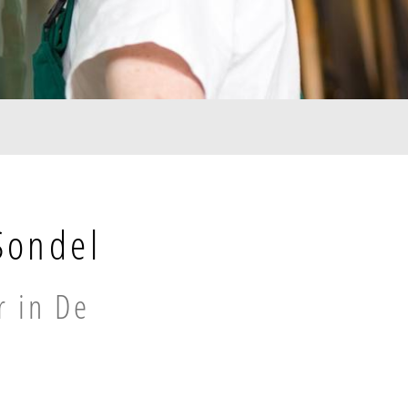
Sondel
r in De