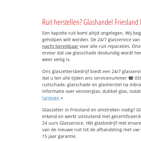
Ruit herstellen? Glashandel Friesland 
Een kapotte ruit komt altijd ongelegen. Wij beg
geholpen wilt worden. De 24/7 glasservice van
nacht bereikbaar
voor alle ruit reparaties. On
ervoor dat uw glasschade deskundig wordt hers
weer veilig is.
Ons glaszettersbedrijf biedt een 24/7 glasservi
dat u ten alle tijden ons servicenummer ☎ 058
ruitschade, glasschade en glasherstel na inbr
informatie over vensterglas, dubbel glas, isola
tarieven
»
Glaszetter in Friesland en omstreken nodig? G
erkend en werkt uitsluitend met gecertificeerd
24 uurs Glasservice. Hét glasbedrijf met erva
van de nieuwe ruit tot de afhandeling met uw 
15 jaar garantie.