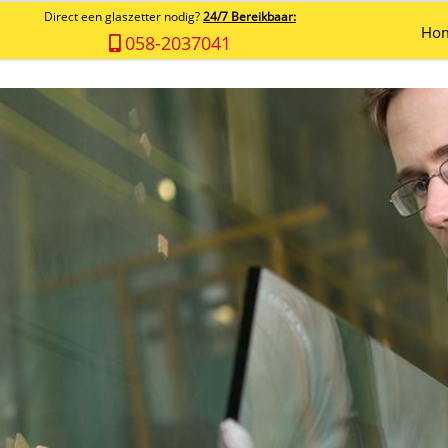
Direct een glaszetter nodig?
24/7 Bereikbaar:
Ho
058-2037041