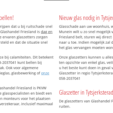
bellen!
Nieuw glas nodig in Tytsj
rijpen dat u bij ruitschade snel
Glasschade aan uw woonhuis, win
 Glashandel Friesland is
dag en
Munein wilt u zo snel mogelijk
ze ervaren glaszetters zorgen
Friesland belt, sturen wij direc
teld en dat de situatie snel
naar u toe. Indien mogelijk zal
het glas vervangen moeten wor
ce bij calamiteiten. Dit betekent
Onze glaszetters kunnen u alles
-2037041 kunt bellen bij
ten opzichte van enkel glas, vei
aak. Ook voor algemene
u het beste kunt doen in geval 
tieglas, glasbewerking of
onze
Glaszetter in regio Tytsjerkste
058-2037041
lashandel Friesland is PKVW
Glaszetter in Tytsjerkster
e glasspecialisten en biedt een
ren monteurs voor het plaatsen
De glaszetters van Glashandel 
verzekeraar, inclusief maximaal
ruiten.