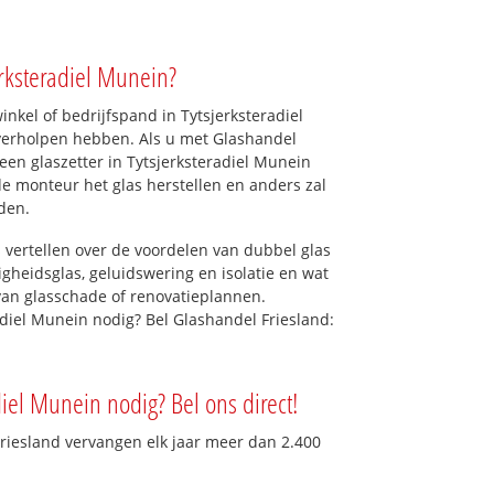
erksteradiel Munein?
kel of bedrijfspand in Tytsjerksteradiel
 verholpen hebben. Als u met Glashandel
t een glaszetter in Tytsjerksteradiel Munein
 de monteur het glas herstellen en anders zal
den.
 vertellen over de voordelen van dubbel glas
ligheidsglas, geluidswering en isolatie en wat
van glasschade of renovatieplannen.
radiel Munein nodig? Bel Glashandel Friesland:
adiel Munein nodig? Bel ons direct!
Friesland vervangen elk jaar meer dan 2.400