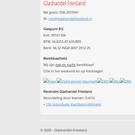
Glashandel Friesland
Bel gratis: 058-2037041
M:
info@glashandelfriesland.nl
Glaspunt B.V.
KvK: 09161356
BTW: NL8255.87.633.B05
Bank: NL32 INGB 0007 2912 25
Bereikbaarheid
Wij zijn
dag en nacht
bereikbaar!
Oók in het weekend en op feestdagen
Recensies Glashandel Friesland
Beoordeling door klanten:
9.4
/
10
»
156
individuele klantbeoordelingen
© 2026 - Glashandel Friesland