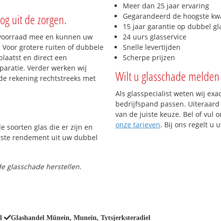
Meer dan 25 jaar ervaring
og uit de zorgen.
Gegarandeerd de hoogste kwa
15 jaar garantie op dubbel gl
 voorraad mee en kunnen uw
24 uurs glasservice
 Voor grotere ruiten of dubbele
Snelle levertijden
laatst en direct een
Scherpe prijzen
paratie. Verder werken wij
Wilt u glasschade melden 
de rekening rechtstreeks met
Als glasspecialist weten wij exa
bedrijfspand passen. Uiteraard 
van de juiste keuze. Bel of vul 
onze tarieven
. Bij ons regelt u
e soorten glas die er zijn en
gste rendement uit uw dubbel
e glasschade herstellen.
l
Glashandel Mûnein, Munein, Tytsjerksteradiel